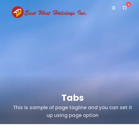
0
Tabs
This is sample of page tagline and you can set it
up using page option